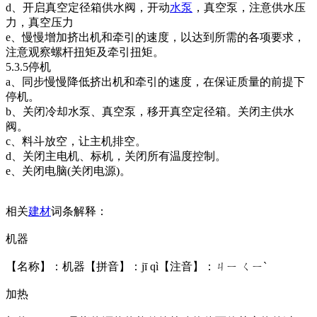
d、开启真空定径箱供水阀，开动
水泵
，真空泵，注意供水压
力，真空压力
e、慢慢增加挤出机和牵引的速度，以达到所需的各项要求，
注意观察螺杆扭矩及牵引扭矩。
5.3.5停机
a、同步慢慢降低挤出机和牵引的速度，在保证质量的前提下
停机。
b、关闭冷却水泵、真空泵，移开真空定径箱。关闭主供水
阀。
c、料斗放空，让主机排空。
d、关闭主电机、标机，关闭所有温度控制。
e、关闭电脑(关闭电源)。
相关
建材
词条解释：
机器
【名称】：机器【拼音】：jī qì【注音】：ㄐㄧ ㄑㄧˋ
加热