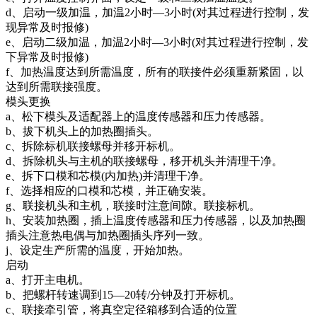
d、启动一级加温，加温2小时—3小时(对其过程进行控制，发
现异常及时报修)
e、启动二级加温，加温2小时—3小时(对其过程进行控制，发
下异常及时报修)
f、加热温度达到所需温度，所有的联接件必须重新紧固，以
达到所需联接强度。
模头更换
a、松下模头及适配器上的温度传感器和压力传感器。
b、拔下机头上的加热圈插头。
c、拆除标机联接螺母并移开标机。
d、拆除机头与主机的联接螺母，移开机头并清理干净。
e、拆下口模和芯模(内加热)并清理干净。
f、选择相应的口模和芯模，并正确安装。
g、联接机头和主机，联接时注意间隙。联接标机。
h、安装加热圈，插上温度传感器和压力传感器，以及加热圈
插头注意热电偶与加热圈插头序列一致。
j、设定生产所需的温度，开始加热。
启动
a、打开主电机。
b、把螺杆转速调到15—20转/分钟及打开标机。
c、联接牵引管，将真空定径箱移到合适的位置