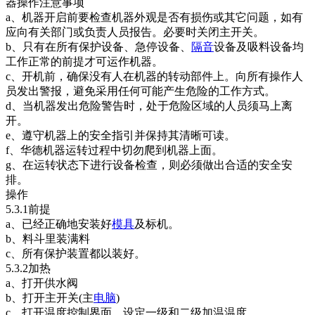
器操作注意事项
a、机器开启前要检查机器外观是否有损伤或其它问题，如有
应向有关部门或负责人员报告。必要时关闭主开关。
b、只有在所有保护设备、急停设备、
隔音
设备及吸料设备均
工作正常的前提才可运作机器。
c、开机前，确保没有人在机器的转动部件上。向所有操作人
员发出警报，避免采用任何可能产生危险的工作方式。
d、当机器发出危险警告时，处于危险区域的人员须马上离
开。
e、遵守机器上的安全指引并保持其清晰可读。
f、华德机器运转过程中切勿爬到机器上面。
g、在运转状态下进行设备检查，则必须做出合适的安全安
排。
操作
5.3.1前提
a、已经正确地安装好
模具
及标机。
b、料斗里装满料
c、所有保护装置都以装好。
5.3.2加热
a、打开供水阀
b、打开主开关(主
电脑
)
c、打开温度控制界面，设定一级和二级加温温度。