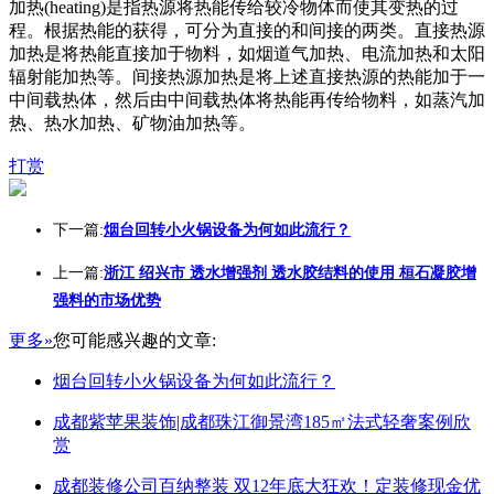
加热(heating)是指热源将热能传给较冷物体而使其变热的过
程。根据热能的获得，可分为直接的和间接的两类。直接热源
加热是将热能直接加于物料，如烟道气加热、电流加热和太阳
辐射能加热等。间接热源加热是将上述直接热源的热能加于一
中间载热体，然后由中间载热体将热能再传给物料，如蒸汽加
热、热水加热、矿物油加热等。
打赏
下一篇:
烟台回转小火锅设备为何如此流行？
上一篇:
浙江 绍兴市 透水增强剂 透水胶结料的使用 桓石凝胶增
强料的市场优势
更多»
您可能感兴趣的文章:
烟台回转小火锅设备为何如此流行？
成都紫苹果装饰|成都珠江御景湾185㎡法式轻奢案例欣
赏
成都装修公司百纳整装 双12年底大狂欢！定装修现金优